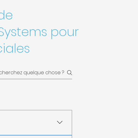
 de
Systems pour
iales
 un environnement frais 