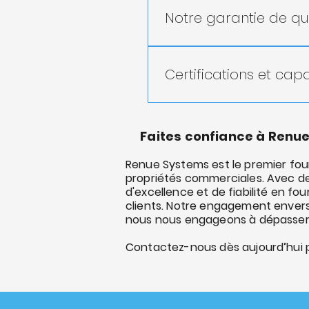
conséquence.
superior results. Our clean
Notre garantie de qu
commercial properties.
Systèmes de nettoyage
produits avancés pour
Certifications et cap
Disponibilité 24h/24 et
résoudre les problèmes
Entreprise certifiée par
Responsabilité et resp
chaque aspect de votr
Maître Nettoyeur Texti
Faites confiance à Renu
Techniciens experts : 
Maître Restaurateur d
certifications pour fo
Nettoyant pour textil
Renue Systems est le premier four
ASCR International Tec
propriétés commerciales. Avec de
d'excellence et de fiabilité en f
Auditeur de passerell
clients. Notre engagement envers l
Et bien d'autres encore
nous nous engageons à dépasser 
Lorsque vous choisissez R
niveau de services de net
Contactez-nous dès aujourd’hui po
en savoir plus et planifier