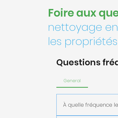
Foire aux qu
nettoyage en
les propriété
Questions fr
General
À quelle fréquence l
Les chambres d'hôtel son