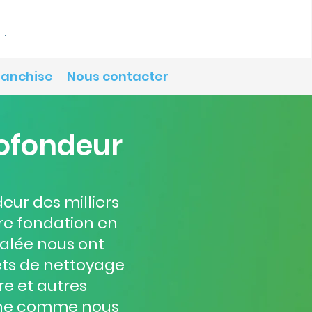
onnecter
ranchise
Nous contacter
rofondeur
ur des milliers
re fondation en
galée nous ont
lets de nettoyage
re et autres
onne comme nous