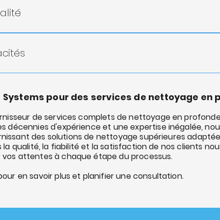
ing products are environmentally friendly and safe for use i
alité
 en profondeur réparateurs éprouvés : Nous utilisons d
 garantir des normes de propreté et d’hygiène optimale
acités
 7j/7 : notre équipe est disponible 24 heures sur 24 pour re
 et livrer en cas d'urgence.
 l'IICRC
onsabilisation totales : Nous sommes fiers de notre travail
e propriété soit méticuleusement nettoyé et restauré.
le
e Systems pour des services de nettoyage en 
Nos techniciens suivent une formation rigoureuse et déti
'Eau
urnir des résultats de nettoyage supérieurs.
es Journeyman
nisseur de services complets de nettoyage en profondeur 
hnologie d’élimination des moisissures
s décennies d'expérience et une expertise inégalée, no
ournissant des solutions de nettoyage supérieures adapté
e
a qualité, la fiabilité et la satisfaction de nos clients n
..
vos attentes à chaque étape du processus.
enue Systems, vous pouvez être sûr que votre propriété r
toyage et de désinfection en profondeur. Contactez-nou
ur en savoir plus et planifier une consultation.
 une consultation.