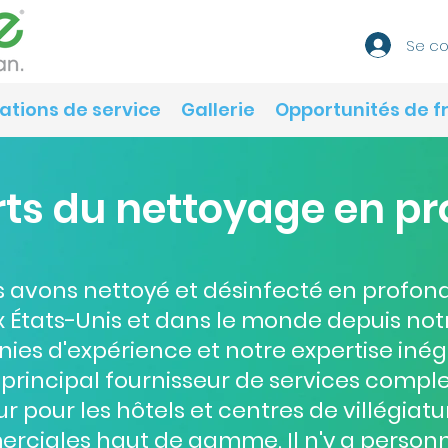
Se c
ations de service
Gallerie
Opportunités de f
rts du nettoyage en p
 avons nettoyé et désinfecté en profonde
x États-Unis et dans le monde depuis not
nies d'expérience et notre expertise iné
e principal fournisseur de services comp
 pour les hôtels et centres de villégiatu
erciales haut de gamme. Il n'y a pers