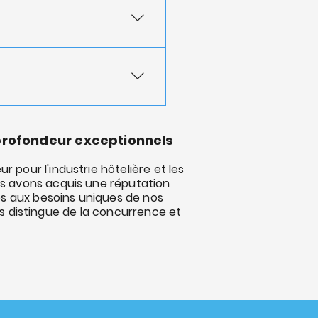
n hospitality and 
es techniques et des 
s.
specter les délais, 
 et veillons à ce que 
profondeur exceptionnels
ennent plusieurs 
pour l'industrie hôtelière et les
us avons acquis une réputation
es aux besoins uniques de nos
ous distingue de la concurrence et
ecevra le plus haut 
s dès aujourd’hui pour 