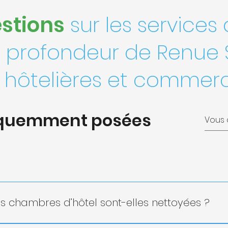
estions
sur les services
 profondeur de Renue 
s hôtelières et commerc
équemment posées
es chambres d’hôtel sont-elles nettoyées ?
t généralement nettoyées quotidiennement pour garantir